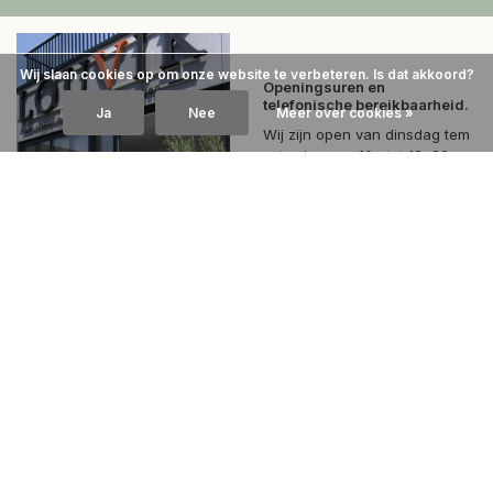
Wij slaan cookies op om onze website te verbeteren. Is dat akkoord?
Openingsuren en
telefonische bereikbaarheid.
Ja
Nee
Meer over cookies »
Wij zijn open van dinsdag tem
zaterdag van 10u tot 12u30 en
van 13u30 tot 18u.
In juli en augustus gesloten op
zaterdagvoormiddag, open
vanaf 13u30 tot 18u.
Uitzonderlijke sluitingsdagen :
1 en 7 augustus.
Benieuwd naar onze reviews?
4.5
Wij scoren een
4.5
op
Google