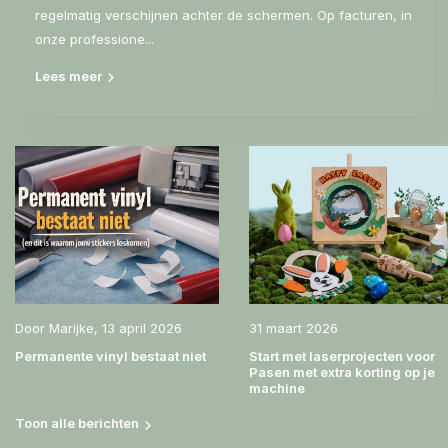
regelmatig verschijnen achter de schermen. Op facturen, in
onze professione...
Lees meer
Door
Marijke
,
13 april 2026
31 maart 2026
Permanente vinyl bestaat niet
Start met laserprojecten voor
Pasen met extra korting op je
machine
Toon alle berichten