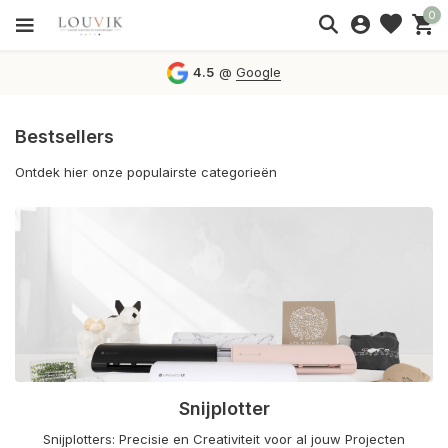
0
4.5
@
Google
Bestsellers
Ontdek hier onze populairste categorieën
Flex, flock en vinylfolies
Uitgebreid assortiment folies voor al jouw creatieve projecten –