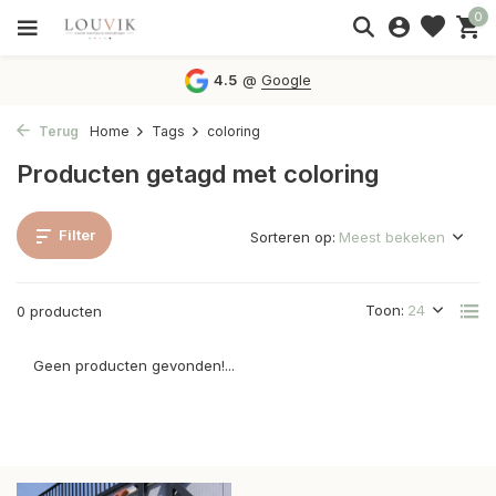
0
4.5
@
Google
Terug
Home
Tags
coloring
Producten getagd met coloring
Filter
Sorteren op:
Toon:
0 producten
Geen producten gevonden!...