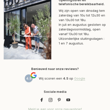
Openingsuren en
telefonische bereikbaarheid.
Wij zijn open van dinsdag tem
zaterdag van 10u tot 12u30 en
van 13u30 tot 18u.
In juli en augustus gesloten op
zaterdagvoormiddag, open
vanaf 13u30 tot 18u.
Uitzonderlijke sluitingsdagen :
1 en 7 augustus.
Benieuwd naar onze reviews?
4.5
Wij scoren een
4.5
op
Google
Sociale media
Meld je aan voor onze nieuwsbrief