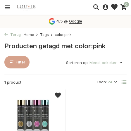
0
4.5
@
Google
Terug
Home
Tags
color:pink
Producten getagd met color:pink
Filter
Sorteren op:
Toon:
1 product