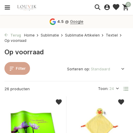
0
4.5
@
Google
Terug
Home
Sublimatie
Sublimatie Artikelen
Textiel
Op voorraad
Op voorraad
Filter
Sorteren op:
Toon:
26 producten