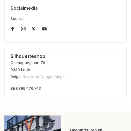
Socialmedia
Socials
Silhouetteshop
Ommeganglaan 79
9340 Lede
België
Bekijk op Google Maps
BE 0899.476.743
Openingsuren en