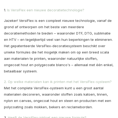
1.
Is VersiFlex een nieuwe decoratietechnologie?
Jazeker! VersiFlex is een compleet nieuwe technologie, vanaf de
grond af ontworpen om het beste van meerdere
decoratiemethoden te bieden – waaronder DTF, DTG, sublimatie
en HTV – en tegelijkertijd veel van hun beperkingen te elimineren.
Het gepatenteerde VersiFlex-decoratiesysteem beschikt over
unieke formules die het mogelijk maken om op een breed scala
aan materialen te printen, waaronder natuurlijke stoffen,
ongecoat hout en polygecoate blanco's – allemaal met één enkel,
betaalbaar systeem.
2. Op welke materialen kan ik printen met het VersiFlex-systeem?
Met het complete VersiFlex-systeem kunt u een groot aantal
materialen decoreren, waaronder stoffen zoals katoen, linnen,
nylon en canvas, ongecoat hout en steen en producten met een
polycoating zoals mokken, bekers en reclameborden.
3.
Heeft de VersiFlex-inktset een nieuwe formule?