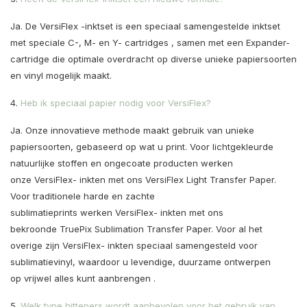
Ja. De
VersiFlex
-inktset is een
speciaal samengestelde
inktset
met speciale C-, M- en Y-
cartridges
, samen met een Expander-
cartridge die
optimale
overdracht op diverse unieke papiersoorten
en vinyl mogelijk maakt.
4.
Heb ik speciaal papier nodig voor VersiFlex?
Ja. Onze innovatieve methode maakt gebruik van unieke
papiersoorten, gebaseerd op wat
u
print. Voor lichtgekleurde
natuurlijke stoffen en ongecoate producten
werken
onze
VersiFlex- inkten met ons
VersiFlex
Light Transfer Paper.
Voor traditionele harde en zachte
sublimatieprints
werken
VersiFlex-
inkten
met ons
bekroonde
TruePix
Sublimation Transfer Paper. Voor al het
overige zijn
VersiFlex-
inkten speciaal samengesteld voor
sublimatievinyl, waardoor u levendige, duurzame ontwerpen
op
vrijwel alles kunt aanbrengen
.
5.
Welk type hittepers wordt aanbevolen voor het gebruik van