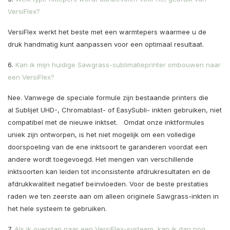
VersiFlex?
VersiFlex werkt het beste met een warmtepers waarmee u de
druk handmatig kunt aanpassen voor een optimaal resultaat.
6.
Kan ik mijn huidige Sawgrass-sublimatieprinter ombouwen naar
een VersiFlex?
Nee. Vanwege de speciale formule zijn bestaande printers die
al
Sublijet
UHD-,
Chromablast-
of
EasySubli-
inkten gebruiken, niet
compatibel met de nieuwe inktset.
Omdat onze inktformules
uniek zijn ontworpen, is het niet mogelijk om een ​​volledige
doorspoeling van de ene inktsoort te garanderen voordat een
andere wordt toegevoegd. Het mengen van verschillende
inktsoorten kan leiden tot inconsistente afdrukresultaten en de
afdrukkwaliteit negatief beïnvloeden. Voor de beste prestaties
raden we ten zeerste aan om alleen originele Sawgrass-inkten in
het hele systeem te gebruiken.
7.
Als ik overstap naar een VersiFlex-systeem, kan ik dan nog