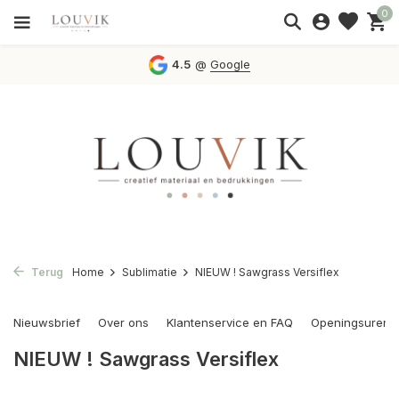
0
4.5
@
Google
Terug
Home
Sublimatie
NIEUW ! Sawgrass Versiflex
Nieuwsbrief
Over ons
Klantenservice en FAQ
Openingsuren
NIEUW ! Sawgrass Versiflex