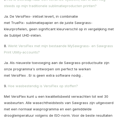
steeds op mijn traditionele sublimatieproducten printen?
Ja. De
VersiFlex-
inktset levert, in combinatie
met
TruePix-
sublimatiepapier en de juiste Sawgrass-
kleurprofielen, geen significant kleurverschil op in vergelijking met
de
Sublijet
UHD-inkten.
8.
Werkt VersiFlex met mijn bestaande MySawgrass- en Sawgrass
Print Utility-accounts?
Ja. Als nieuwste toevoeging aan de Sawgrass-productsuite zijn
onze programma's ontworpen om perfect te werken
met
VersiFlex
. Er is geen extra software
nodig
.
9.
Hoe wasbestendig is VersiFlex op stoffen?
Met VersiFlex kunt u een kwaliteitsbeeld verwachten tot wel 30
wasbeurten. Alle wasechtheidstests van Sawgrass zijn uitgevoerd
met een normaal wasprogramma en een gemiddelde
droogtemperatuur volgens de ISO-norm. Voor de beste resultaten