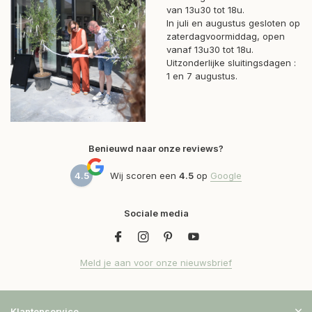
van 13u30 tot 18u.
In juli en augustus gesloten op
zaterdagvoormiddag, open
vanaf 13u30 tot 18u.
Uitzonderlijke sluitingsdagen :
1 en 7 augustus.
Benieuwd naar onze reviews?
4.5
Wij scoren een
4.5
op
Google
Sociale media
Meld je aan voor onze nieuwsbrief
Klantenservice