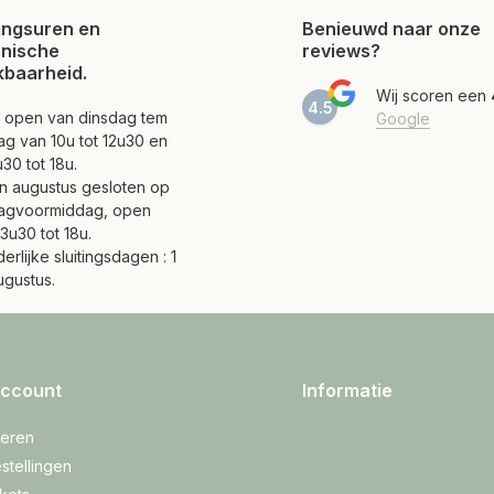
ngsuren en
Benieuwd naar onze
onische
reviews?
kbaarheid.
Wij scoren een
4.5
jn open van dinsdag tem
Google
ag van 10u tot 12u30 en
30 tot 18u.
 en augustus gesloten op
agvoormiddag, open
3u30 tot 18u.
erlijke sluitingsdagen : 1
ugustus.
account
Informatie
reren
stellingen