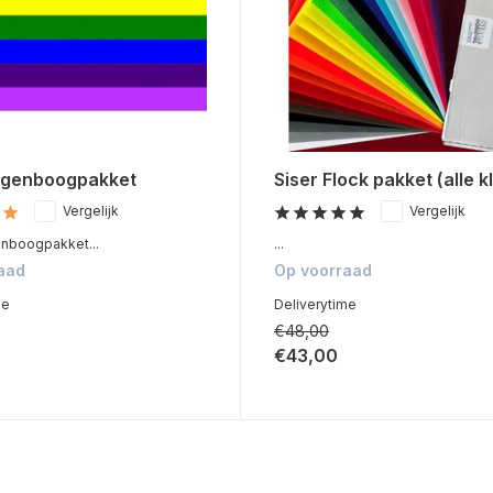
egenboogpakket
Siser Flock pakket (alle k
Vergelijk
Vergelijk
nboogpakket...
...
aad
Op voorraad
me
Deliverytime
€48,00
€43,00