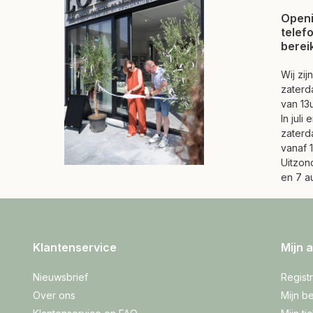
Openi
telef
berei
Wij zi
zaterd
van 13u
In juli
zaterd
vanaf 1
Uitzond
en 7 a
Klantenservice
Mijn 
Nieuwsbrief
Regist
Over ons
Mijn be