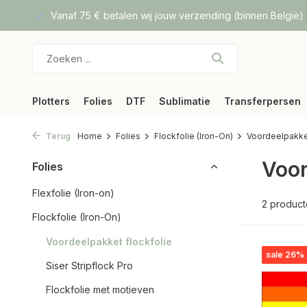
f DPD
Vanaf 75 € betalen wij jouw verzending (binnen België)
Plotters
Folies
DTF
Sublimatie
Transferpersen
Terug
Home
Folies
Flockfolie (Iron-On)
Voordeelpakket
Voor
Folies
Flexfolie (Iron-on)
2 produc
Flockfolie (Iron-On)
Voordeelpakket flockfolie
sale 26%
Siser Stripflock Pro
Flockfolie met motieven