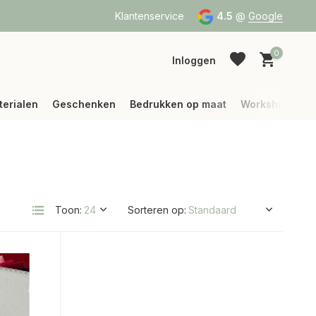
a Bpost of DPD
Vanaf 75 € betalen wij jouw verzending (binne
Klantenservice
4.5
@
Google
0
Inloggen
terialen
Geschenken
Bedrukken op maat
Workshops
Account aanmaken
Account aanmaken
Toon:
Sorteren op: