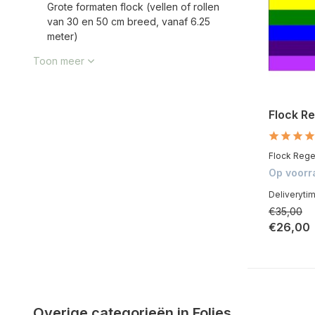
Grote formaten flock (vellen of rollen
van 30 en 50 cm breed, vanaf 6.25
meter)
Toon meer
Flock R
Flock Rege
Op voorr
Deliveryti
€35,00
€26,00
Overige categorieën in Folies