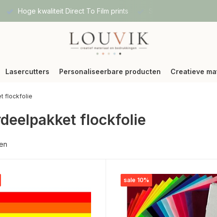
Hoge kwaliteit Direct To Film prints
Snelle verzending vi
Lasercutters
Personaliseerbare producten
Creatieve ma
 flockfolie
deelpakket flockfolie
ten
sale 10%