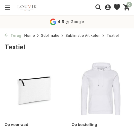
0
4.5
@
Google
Terug
Home
Sublimatie
Sublimatie Artikelen
Textiel
Textiel
Op voorraad
Op bestelling