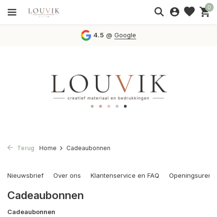
0
4.5
@
Google
Terug
Home
Cadeaubonnen
Nieuwsbrief
Over ons
Klantenservice en FAQ
Openingsuren
Cadeaubonnen
Cadeaubonnen