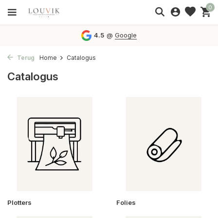
0
4.5
@
Google
Terug
Home
Catalogus
Catalogus
Plotters
Folies