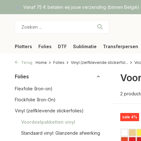
f DPD
Vanaf 75 € betalen wij jouw verzending (binnen België)
Plotters
Folies
DTF
Sublimatie
Transferpersen
Terug
Home
Folies
Vinyl (zelfklevende stickerfol...
Voo
Voor
Folies
Flexfolie (Iron-on)
2 produc
Flockfolie (Iron-On)
Vinyl (zelfklevende stickerfolies)
sale 4%
Voordeelpakketten vinyl
Standaard vinyl: Glanzende afwerking