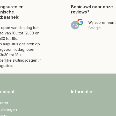
ngsuren en
Benieuwd naar onze
onische
reviews?
kbaarheid.
Wij scoren een
4.5
jn open van dinsdag tem
Google
ag van 10u tot 12u30 en
30 tot 18u.
 en augustus gesloten op
agvoormiddag, open
3u30 tot 18u.
erlijke sluitingsdagen : 1
ugustus.
account
Informatie
reren
stellingen