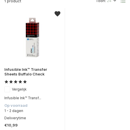
Toon:
1 product
Infusible Ink™ Transfer
Sheets Buffalo Check
Vergelijk
Infusible Ink™ Transf...
Op voorraad
1 - 2 dagen
Deliverytime
€10,99