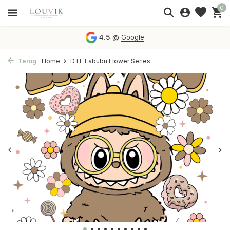
0
4.5
@
Google
Terug
Home
DTF Labubu Flower Series