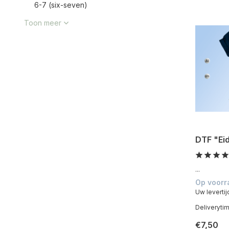
6-7 (six-seven)
Toon meer
DTF "Ei
...
Op voorr
Uw levertij
Deliveryti
€7,50