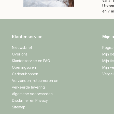
vanaf 1
Uitzond
en 7 a
Klantenservice
Mijn 
Nieuwsbrief
Regist
Over ons
Mijn be
Klantenservice en FAQ
Mijn ti
Openingsuren
Mijn ve
Cadeaubonnen
Vergel
Verzenden, retourneren en
verkeerde levering.
Algemene voorwaarden
Disclaimer en Privacy
Sitemap