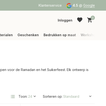
a Bpost of DPD
Vanaf 75 € betalen wij jouw verzending (binne
Klantenservice
4.5
@
Google
0
Inloggen
terialen
Geschenken
Bedrukken op maat
Workshops
Account aanmaken
Account aanmaken
rpen voor de Ramadan en het Suikerfeest. Elk ontwerp is
Toon:
Sorteren op: