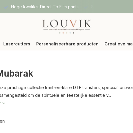
Hoge kwaliteit Direct To Film prints
Snelle verzending vi
Lasercutters
Personaliseerbare producten
Creatieve ma
Mubarak
ze prachtige collectie kant-en-klare DTF transfers, speciaal ontwo
amengesteld om de spirituele en feestelijke essentie v...
r
ten