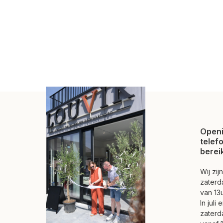
Openi
telef
berei
Wij zi
zaterd
van 13u
In juli
zaterd