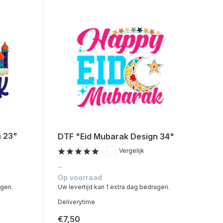
n 23"
DTF "Eid Mubarak Design 34"
Vergelijk
...
Op voorraad
agen.
Uw levertijd kan 1 extra dag bedragen.
Deliverytime
€7,50