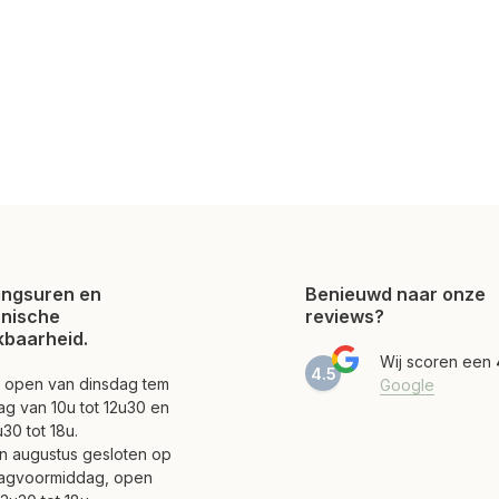
ngsuren en
Benieuwd naar onze
onische
reviews?
kbaarheid.
Wij scoren een
4.5
jn open van dinsdag tem
Google
ag van 10u tot 12u30 en
30 tot 18u.
 en augustus gesloten op
agvoormiddag, open