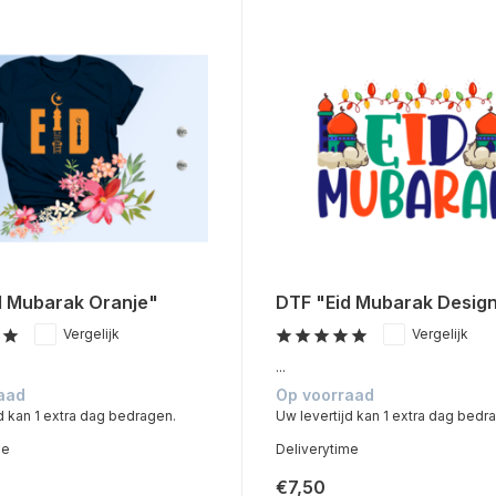
d Mubarak Oranje"
DTF "Eid Mubarak Desig
Vergelijk
Vergelijk
...
aad
Op voorraad
d kan 1 extra dag bedragen.
Uw levertijd kan 1 extra dag bedr
me
Deliverytime
€7,50