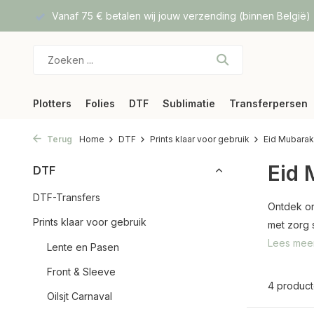
f DPD
Vanaf 75 € betalen wij jouw verzending (binnen België)
Plotters
Folies
DTF
Sublimatie
Transferpersen
Terug
Home
DTF
Prints klaar voor gebruik
Eid Mubarak
Eid 
DTF
DTF-Transfers
Ontdek on
Prints klaar voor gebruik
met zorg s
Lees mee
Lente en Pasen
Front & Sleeve
4 produc
Oilsjt Carnaval