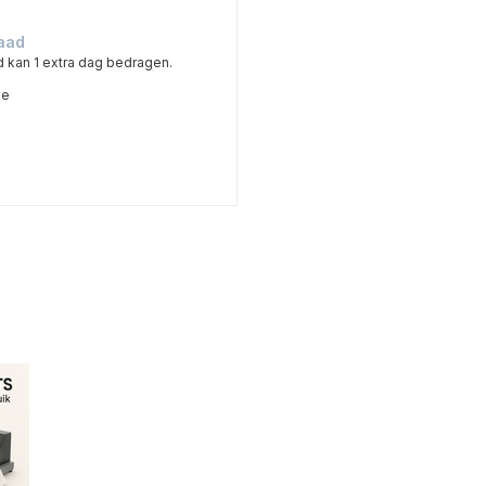
aad
d kan 1 extra dag bedragen.
me