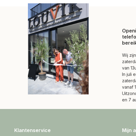
Openi
telef
berei
Wij zi
zaterd
van 13u
In juli
zaterd
vanaf 1
Uitzond
en 7 a
Klantenservice
Mijn 