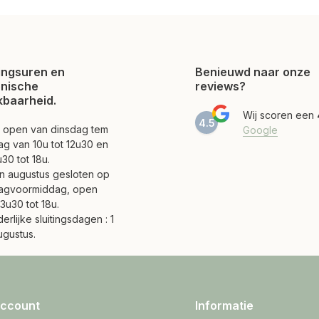
ngsuren en
Benieuwd naar onze
onische
reviews?
kbaarheid.
Wij scoren een
4.5
jn open van dinsdag tem
Google
ag van 10u tot 12u30 en
30 tot 18u.
 en augustus gesloten op
agvoormiddag, open
3u30 tot 18u.
erlijke sluitingsdagen : 1
ugustus.
account
Informatie