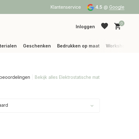
a Bpost of DPD
Vanaf 75 € betalen wij jouw verzending (binne
Klantenservice
4.5
@
Google
0
Inloggen
terialen
Geschenken
Bedrukken op maat
Workshops
 beoordelingen
Bekijk alles Elektrostatische mat
Account aanmaken
Account aanmaken
aard