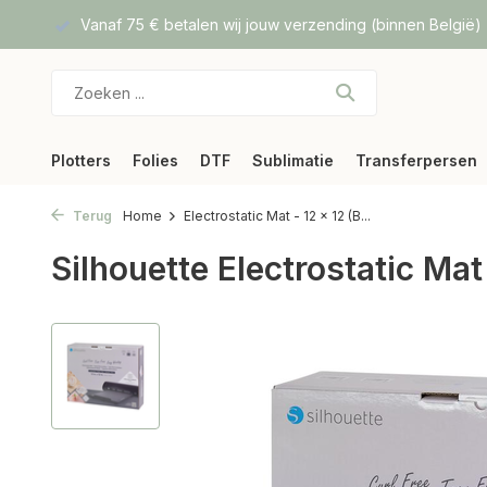
f DPD
Vanaf 75 € betalen wij jouw verzending (binnen België)
Plotters
Folies
DTF
Sublimatie
Transferpersen
Terug
Home
Electrostatic Mat - 12 x 12 (B...
Silhouette Electrostatic Mat 