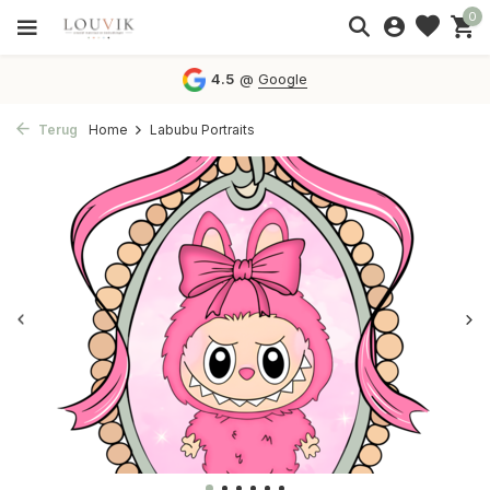
0
4.5
@
Google
Terug
Home
Labubu Portraits