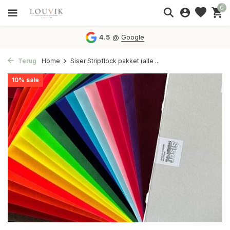
0
4.5
@
Google
Terug
Home
Siser Stripflock pakket (alle ...
10% sale