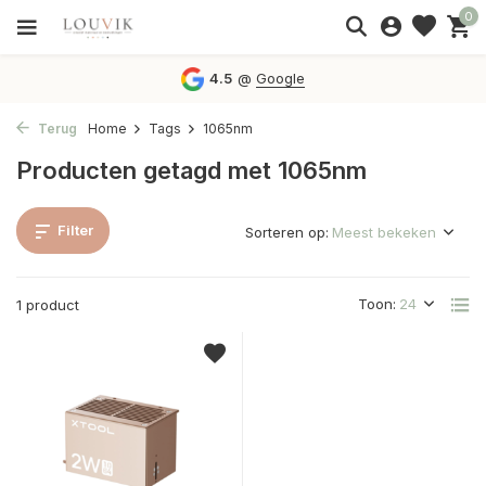
0
4.5
@
Google
Terug
Home
Tags
1065nm
Producten getagd met 1065nm
Filter
Sorteren op:
Toon:
1 product