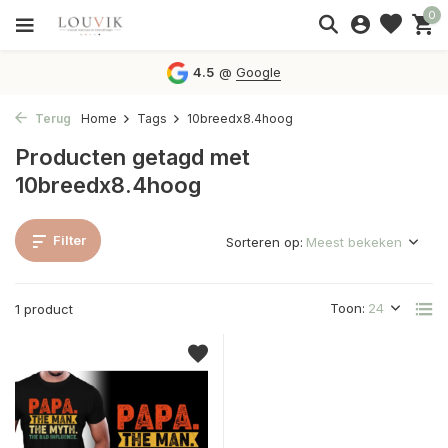
0
4.5
@
Google
Terug
Home
Tags
10breedx8.4hoog
Producten getagd met
10breedx8.4hoog
Filter
Sorteren op:
Toon:
1 product