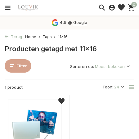
0
4.5
@
Google
Terug
Home
Tags
11x16
Producten getagd met 11x16
Filter
Sorteren op:
Toon:
1 product