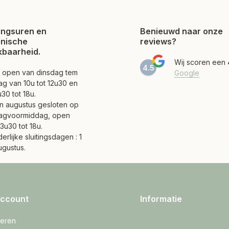
ngsuren en
Benieuwd naar onze
onische
reviews?
kbaarheid.
Wij scoren een
4.5
jn open van dinsdag tem
Google
ag van 10u tot 12u30 en
30 tot 18u.
 en augustus gesloten op
agvoormiddag, open
3u30 tot 18u.
erlijke sluitingsdagen : 1
ugustus.
account
Informatie
reren