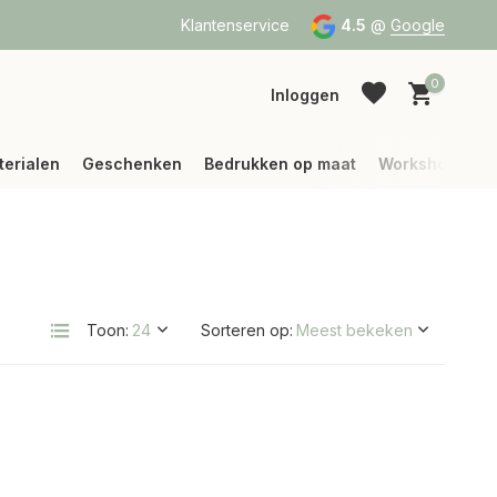
a Bpost of DPD
Vanaf 75 € betalen wij jouw verzending (binne
Klantenservice
4.5
@
Google
0
Inloggen
terialen
Geschenken
Bedrukken op maat
Workshops
Account aanmaken
Account aanmaken
Toon:
Sorteren op: