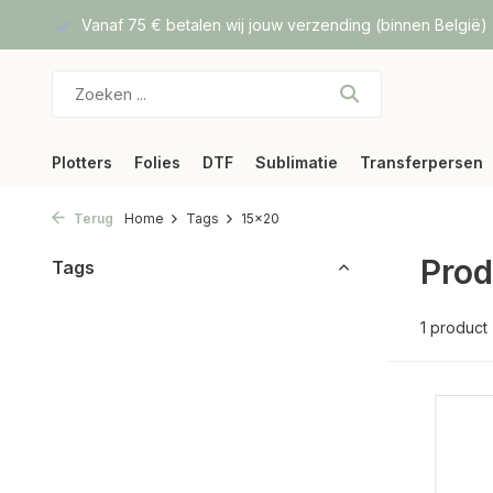
f DPD
Vanaf 75 € betalen wij jouw verzending (binnen België)
Plotters
Folies
DTF
Sublimatie
Transferpersen
Terug
Home
Tags
15x20
Prod
Tags
1 product