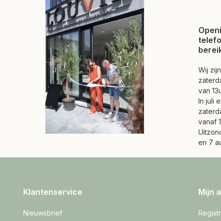
Openi
telef
berei
Wij zi
zaterd
van 13u
In juli
zaterd
vanaf 1
Uitzond
en 7 a
Klantenservice
Mijn 
Nieuwsbrief
Regist