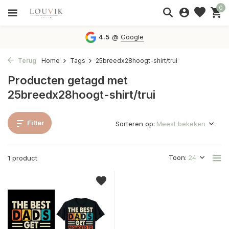
0
4.5
@
Google
Terug
Home
Tags
25breedx28hoogt-shirt/trui
Producten getagd met
25breedx28hoogt-shirt/trui
Filter
Sorteren op:
Toon:
1 product