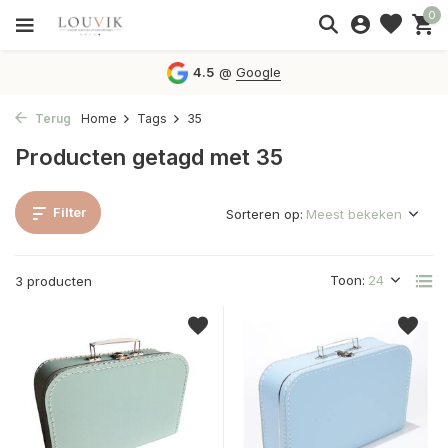
0
4.5
@
Google
Terug
Home
Tags
35
Producten getagd met 35
Filter
Sorteren op:
Toon:
3 producten