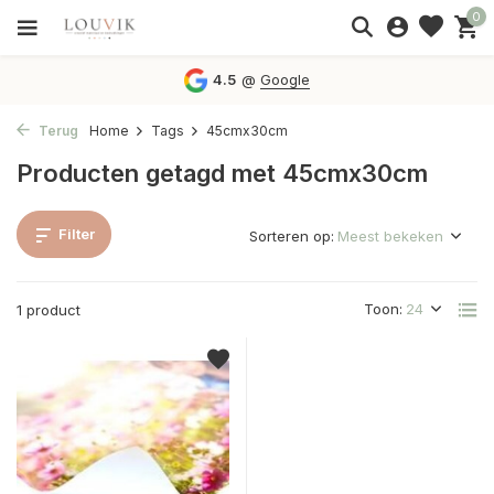
0
4.5
@
Google
Terug
Home
Tags
45cmx30cm
Producten getagd met 45cmx30cm
Filter
Sorteren op:
Toon:
1 product