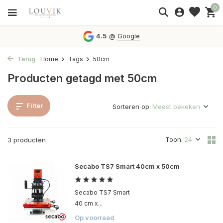
0
4.5
@
Google
Terug
Home
Tags
50cm
Producten getagd met 50cm
Filter
Sorteren op:
Toon:
3 producten
Secabo TS7 Smart 40cm x 50cm
Secabo TS7 Smart
40 cm x...
Op voorraad