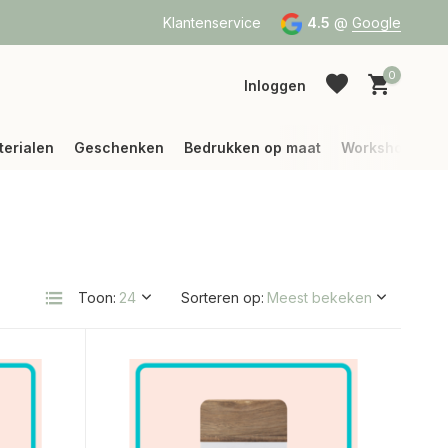
a Bpost of DPD
Vanaf 75 € betalen wij jouw verzending (binne
Klantenservice
4.5
@
Google
0
Inloggen
terialen
Geschenken
Bedrukken op maat
Workshops
Account aanmaken
Account aanmaken
Toon:
Sorteren op: