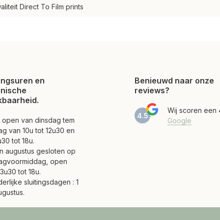
iteit Direct To Film prints
ngsuren en
Benieuwd naar onze
onische
reviews?
kbaarheid.
Wij scoren een
4.5
jn open van dinsdag tem
Google
ag van 10u tot 12u30 en
30 tot 18u.
 en augustus gesloten op
agvoormiddag, open
3u30 tot 18u.
erlijke sluitingsdagen : 1
ugustus.