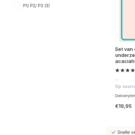
P1/ P2/ P3
(3)
Set van
onderze
acaciah
...
Op voorr
Deliveryti
€19,95
Snelle v