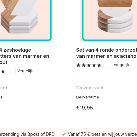
 4 zeshoekige
Set van 4 ronde onderzet
tters van marmer en
van marmer en acaciaho
out
Vergelijk
Vergelijk
...
aad
Op voorraad
me
Deliverytime
€19,95
erzending via Bpost of DPD
Vanaf 75 € betalen wij jouw verze