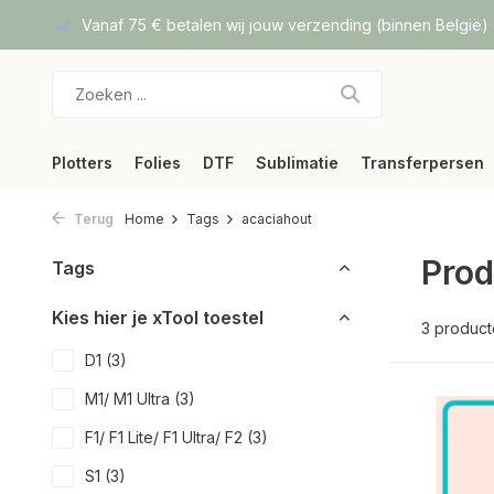
f DPD
Vanaf 75 € betalen wij jouw verzending (binnen België)
Plotters
Folies
DTF
Sublimatie
Transferpersen
Terug
Home
Tags
acaciahout
Prod
Tags
Kies hier je xTool toestel
3 produc
D1
(3)
M1/ M1 Ultra
(3)
F1/ F1 Lite/ F1 Ultra/ F2
(3)
S1
(3)