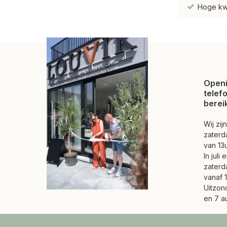
Hoge kwal
Openi
telef
berei
Wij zi
zaterd
van 13u
In juli
zaterd
vanaf 1
Uitzond
en 7 a