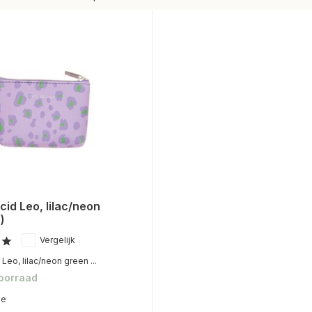
id Leo, lilac/neon
)
Vergelijk
Leo, lilac/neon green ...
voorraad
me