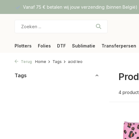
f DPD
Vanaf 75 € betalen wij jouw verzending (binnen België)
Plotters
Folies
DTF
Sublimatie
Transferpersen
Terug
Home
Tags
acid leo
Prod
Tags
4 produc