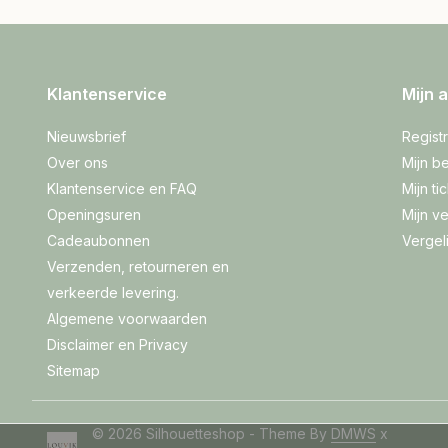
Klantenservice
Mijn 
Nieuwsbrief
Regist
Over ons
Mijn be
Klantenservice en FAQ
Mijn ti
Openingsuren
Mijn ve
Cadeaubonnen
Vergel
Verzenden, retourneren en
verkeerde levering.
Algemene voorwaarden
Disclaimer en Privacy
Sitemap
© 2026 Silhouetteshop - Theme By
DMWS
x