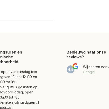
ngsuren en
Benieuwd naar onze
onische
reviews?
kbaarheid.
Wij scoren een
4.5
jn open van dinsdag tem
Google
ag van 10u tot 12u30 en
30 tot 18u.
 en augustus gesloten op
agvoormiddag, open
3u30 tot 18u.
erlijke sluitingsdagen : 1
ugustus.