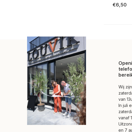
€6,50
Openi
telef
berei
Wij zi
zaterd
van 13u
In juli
zaterd
vanaf 1
Uitzond
en 7 a