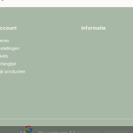
account
Informatie
reren
stellingen
ckets
rlanglijst
ijk producten
4.5
Wij scoren een
4.5
op
Google