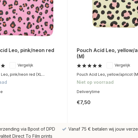
cid Leo, pink/neon red
Pouch Acid Leo, yellow/a
(M)
Vergelijk
Vergelijk
Leo, pink/neon red (XL...
Pouch Acid Leo, yellow/apricot (M.
aad
Niet op voorraad
me
Deliverytime
€7,50
erzending via Bpost of DPD
Vanaf 75 € betalen wij jouw verze
iteit Direct To Film prints