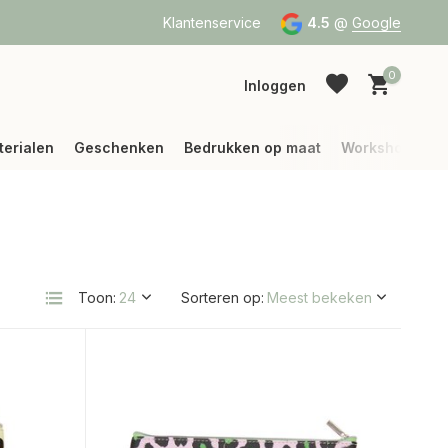
a Bpost of DPD
Vanaf 75 € betalen wij jouw verzending (binne
Klantenservice
4.5
@
Google
0
Inloggen
terialen
Geschenken
Bedrukken op maat
Workshops
Account aanmaken
Account aanmaken
Toon:
Sorteren op: