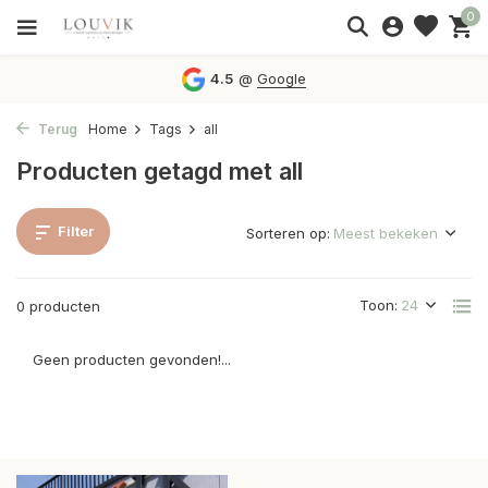
0
4.5
@
Google
Terug
Home
Tags
all
Producten getagd met all
Filter
Sorteren op:
Toon:
0 producten
Geen producten gevonden!...