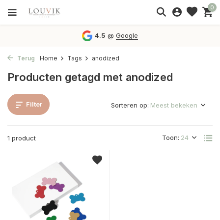
0
4.5
@
Google
Terug
Home
Tags
anodized
Producten getagd met anodized
Filter
Sorteren op:
Toon:
1 product