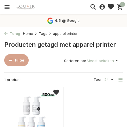
0
4.5
@
Google
Terug
Home
Tags
apparel printer
Producten getagd met apparel printer
Filter
Sorteren op:
Toon:
1 product