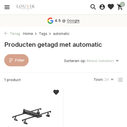
0
4.5
@
Google
Terug
Home
Tags
automatic
Producten getagd met automatic
Filter
Sorteren op:
Toon:
1 product