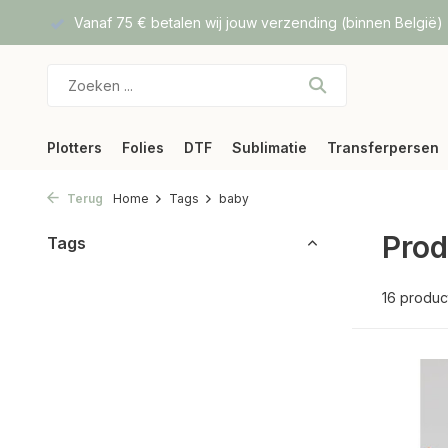
lgië)
Hoge kwaliteit Direct To Film prints
Snelle verzendi
Plotters
Folies
DTF
Sublimatie
Transferpersen
Terug
Home
Tags
baby
Prod
Tags
16 produc