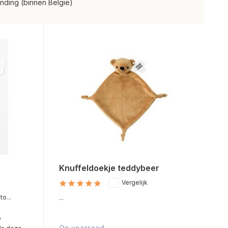
nding (binnen België)
Knuffeldoekje teddybeer
Vergelijk
o...
...
w
Op voorraad