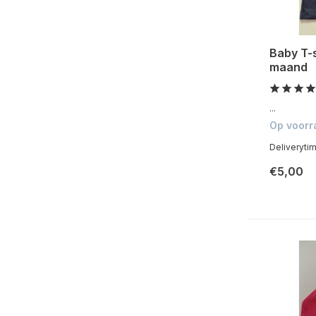
Baby T-s
maand
...
Op voorr
Deliveryti
€5,00