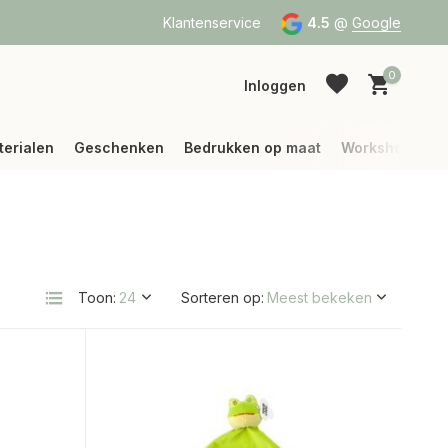
binnen België)
Klantenservice
4.5
@
Google
0
Inloggen
terialen
Geschenken
Bedrukken op maat
Workshops
Account aanmaken
Account aanmaken
Toon:
Sorteren op: