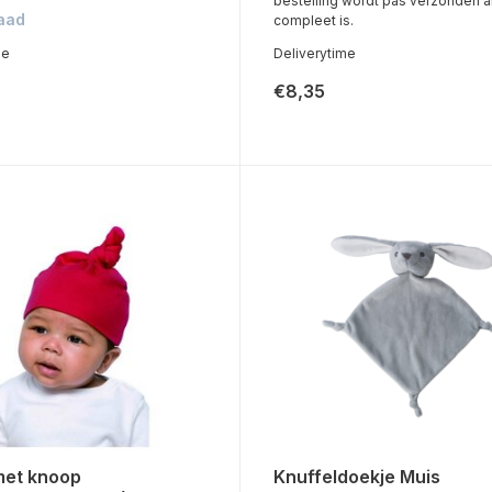
bestelling wordt pas verzonden a
aad
compleet is.
me
Deliverytime
€8,35
met knoop
Knuffeldoekje Muis