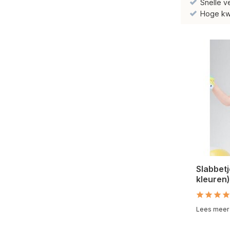
Snelle v
Hoge kwal
Slabbetj
kleuren)
Lees meer b