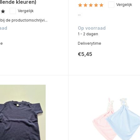
llende kleuren)
Vergelijk
Vergelijk
...
ij de productomschrijvi...
aad
Op voorraad
1 - 2 dagen
me
Deliverytime
€5,45