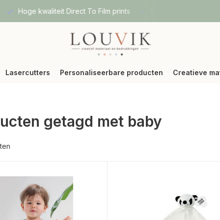
ng via Bpost of DPD
Vanaf 75 € betalen wij jouw verzending (
Lasercutters
Personaliseerbare producten
Creatieve ma
ucten getagd met baby
ten