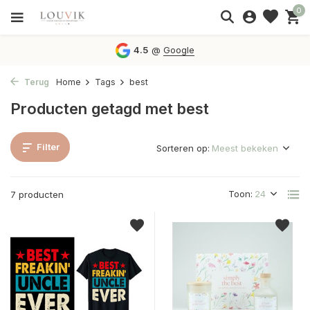
0
4.5
@
Google
Terug
Home
Tags
best
Producten getagd met best
Filter
Sorteren op:
Toon:
7 producten