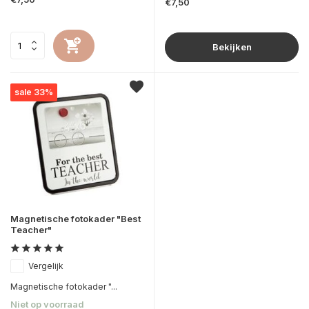
€7,50
Bekijken
sale 33%
Magnetische fotokader "Best
Teacher"
Vergelijk
Magnetische fotokader "...
Niet op voorraad