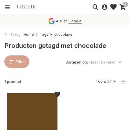
0
4.5
@
Google
Terug
Home
Tags
chocolade
Producten getagd met chocolade
Filter
Sorteren op:
Toon:
1 product