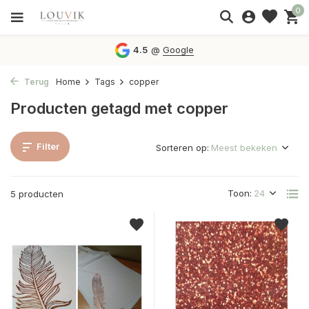
0
4.5
@
Google
Terug
Home
Tags
copper
Producten getagd met copper
Filter
Sorteren op:
Toon:
5 producten