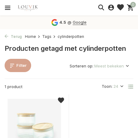
0
4.5
@
Google
Terug
Home
Tags
cylinderpotten
Producten getagd met cylinderpotten
Filter
Sorteren op:
Toon:
1 product