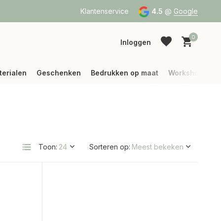
a Bpost of DPD
Vanaf 75 € betalen wij jouw verzending (binne
Klantenservice
4.5
@
Google
0
Inloggen
terialen
Geschenken
Bedrukken op maat
Workshops
Account aanmaken
Account aanmaken
Toon:
Sorteren op: