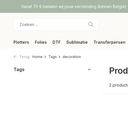
f DPD
Vanaf 75 € betalen wij jouw verzending (binnen België)
Plotters
Folies
DTF
Sublimatie
Transferpersen
Terug
Home
Tags
decoration
Prod
Tags
2 produc