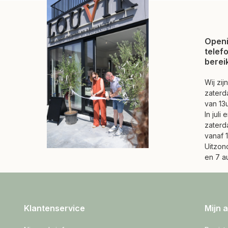
Openi
telef
berei
Wij zi
zaterd
van 13u
In juli
zaterd
vanaf 1
Uitzond
en 7 a
Klantenservice
Mijn 