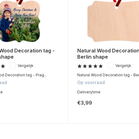
 Wood Decoration tag -
Natural Wood Decoration
shape
Berlin shape
Vergelijk
Vergelijk
d Decoration tag - Prag...
Natural Wood Decoration tag - Berl
aad
Op voorraad
me
Deliverytime
€3,99