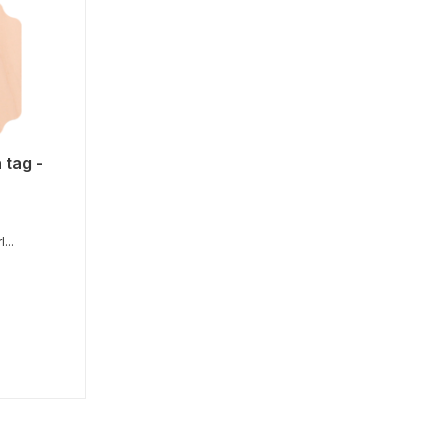
 tag -
...