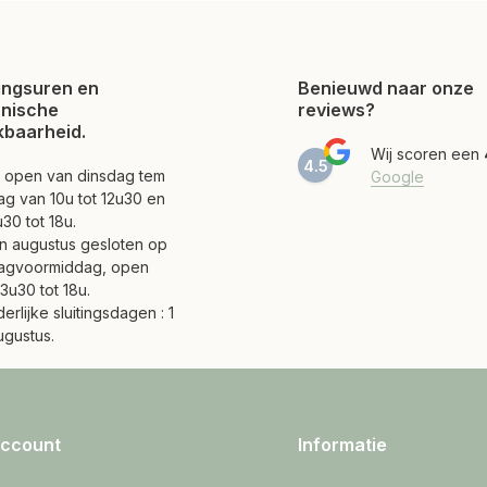
ngsuren en
Benieuwd naar onze
onische
reviews?
kbaarheid.
Wij scoren een
4.5
jn open van dinsdag tem
Google
ag van 10u tot 12u30 en
30 tot 18u.
 en augustus gesloten op
agvoormiddag, open
3u30 tot 18u.
erlijke sluitingsdagen : 1
ugustus.
account
Informatie