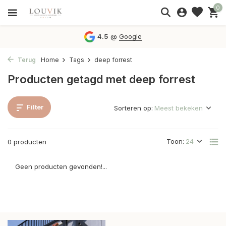
0
4.5
@
Google
Terug
Home
Tags
deep forrest
Producten getagd met deep forrest
Filter
Sorteren op:
Toon:
0 producten
Geen producten gevonden!...