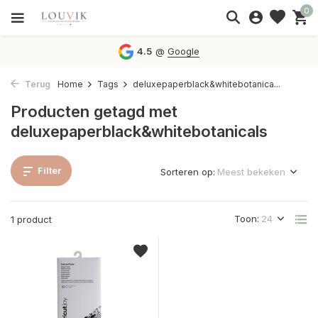
0
4.5
@
Google
Terug
Home
Tags
deluxepaperblack&whitebotanica...
Producten getagd met
deluxepaperblack&whitebotanicals
Filter
Sorteren op:
Toon:
1 product