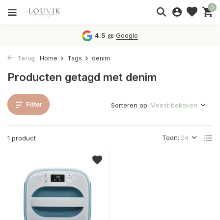
0
4.5
@
Google
Terug
Home
Tags
denim
Producten getagd met denim
Filter
Sorteren op:
Toon:
1 product