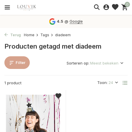
0
4.5
@
Google
Terug
Home
Tags
diadeem
Producten getagd met diadeem
Filter
Sorteren op:
Toon:
1 product