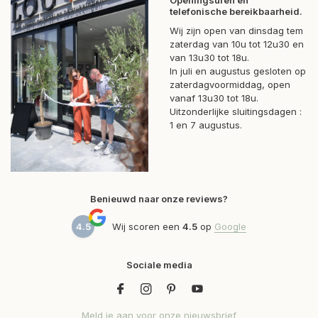
Openingsuren en
telefonische bereikbaarheid.
Wij zijn open van dinsdag tem
zaterdag van 10u tot 12u30 en
van 13u30 tot 18u.
In juli en augustus gesloten op
zaterdagvoormiddag, open
vanaf 13u30 tot 18u.
Uitzonderlijke sluitingsdagen :
1 en 7 augustus.
Benieuwd naar onze reviews?
4.5
Wij scoren een
4.5
op
Google
Sociale media
Meld je aan voor onze nieuwsbrief