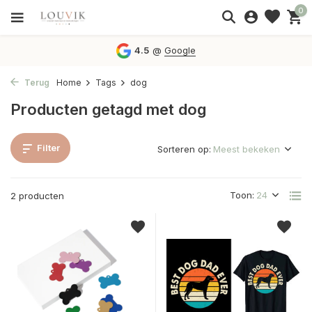
0
4.5
@
Google
Terug
Home
Tags
dog
Producten getagd met dog
Filter
Sorteren op:
Toon:
2 producten