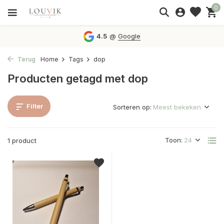
0
4.5
@
Google
Terug
Home
Tags
dop
Producten getagd met dop
Filter
Sorteren op:
Toon:
1 product