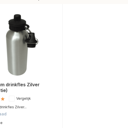
m drinkfles Zilver
tie)
Vergelijk
inkfles Zilver...
aad
me