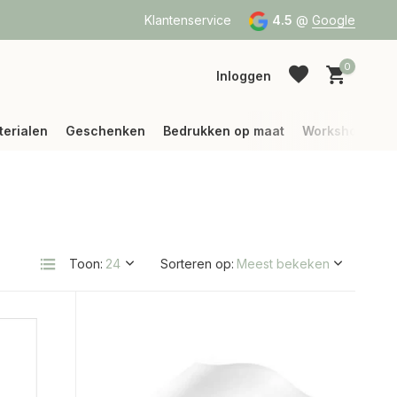
a Bpost of DPD
Vanaf 75 € betalen wij jouw verzending (binne
Klantenservice
4.5
@
Google
0
Inloggen
terialen
Geschenken
Bedrukken op maat
Workshops
Account aanmaken
Account aanmaken
Toon:
Sorteren op: