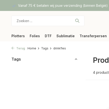
f DPD
Vanaf 75 € betalen wij jouw verzending (binnen België)
Plotters
Folies
DTF
Sublimatie
Transferpersen
Terug
Home
Tags
drinkfles
Prod
Tags
4 produc