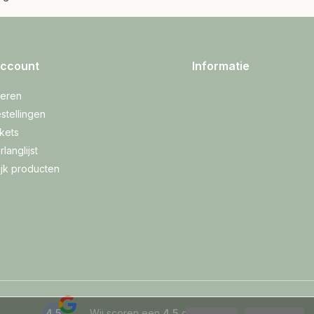
account
Informatie
reren
stellingen
ckets
rlanglijst
ijk producten
4.5
Wij scoren een
4.5
op
Google