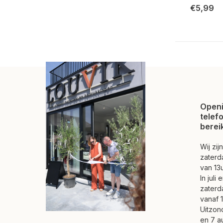
€5,99
Openi
telef
berei
Wij zi
zaterd
van 13u
In juli
zaterd
vanaf 1
Uitzond
en 7 a