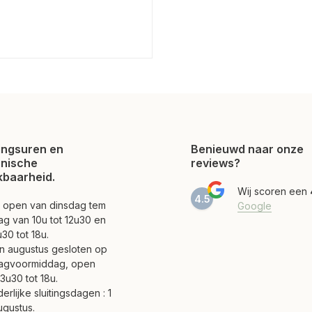
ngsuren en
Benieuwd naar onze
onische
reviews?
kbaarheid.
Wij scoren een
4.5
jn open van dinsdag tem
Google
ag van 10u tot 12u30 en
30 tot 18u.
 en augustus gesloten op
agvoormiddag, open
3u30 tot 18u.
erlijke sluitingsdagen : 1
ugustus.