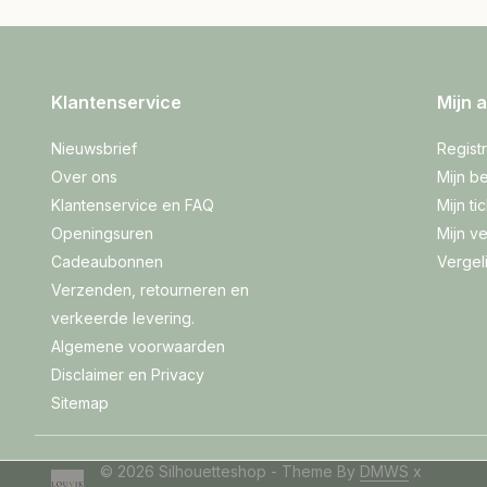
Klantenservice
Mijn 
Nieuwsbrief
Regist
Over ons
Mijn be
Klantenservice en FAQ
Mijn ti
Openingsuren
Mijn ve
Cadeaubonnen
Vergel
Verzenden, retourneren en
verkeerde levering.
Algemene voorwaarden
Disclaimer en Privacy
Sitemap
© 2026 Silhouetteshop - Theme By
DMWS
x