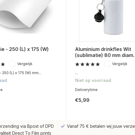
ie - 250 (L) x 175 (W)
Aluminium drinkfles Wit
(sublimatie) 80 mm diam.
Vergelijk
Vergelijk
- 250 (L) x 175 (W) mm...
...
aad
Niet op voorraad
me
Deliverytime
€5,99
erzending via Bpost of DPD
Vanaf 75 € betalen wij jouw verze
iteit Direct To Film prints