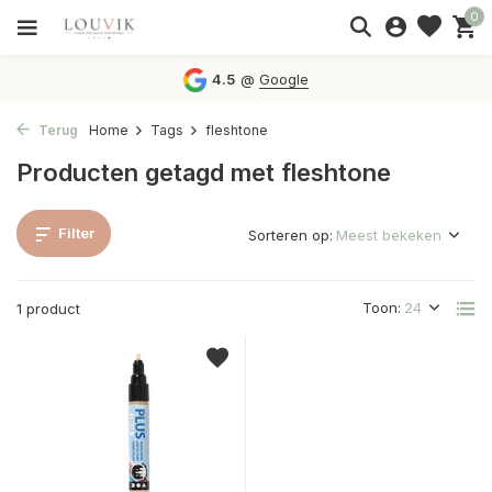
0
4.5
@
Google
Terug
Home
Tags
fleshtone
Producten getagd met fleshtone
Filter
Sorteren op:
Toon:
1 product