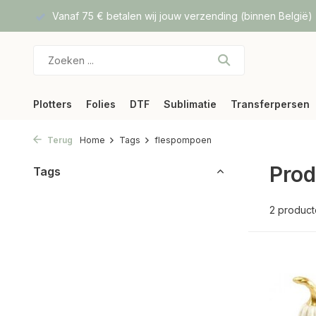
f DPD
Vanaf 75 € betalen wij jouw verzending (binnen België)
Plotters
Folies
DTF
Sublimatie
Transferpersen
Terug
Home
Tags
flespompoen
Prod
Tags
2 produc