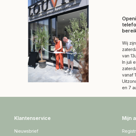
Openi
telef
berei
Wij zi
zaterd
van 13u
In juli
zaterd
vanaf 1
Uitzond
en 7 a
Klantenservice
Mijn 
Nieuwsbrief
Regist