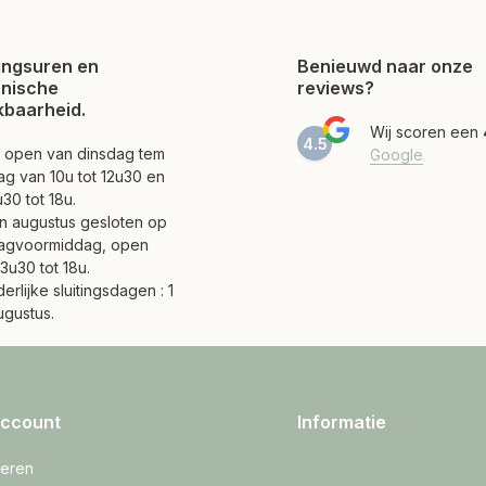
ngsuren en
Benieuwd naar onze
onische
reviews?
kbaarheid.
Wij scoren een
4.5
jn open van dinsdag tem
Google
ag van 10u tot 12u30 en
30 tot 18u.
 en augustus gesloten op
agvoormiddag, open
3u30 tot 18u.
erlijke sluitingsdagen : 1
ugustus.
account
Informatie
reren