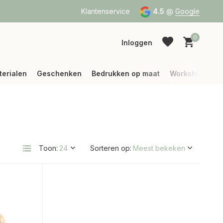
a Bpost of DPD
Vanaf 75 € betalen wij jouw verzending (binne
Klantenservice
4.5
@
Google
0
Inloggen
terialen
Geschenken
Bedrukken op maat
Workshops
Account aanmaken
Account aanmaken
Toon:
Sorteren op: