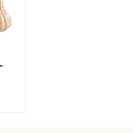
me...