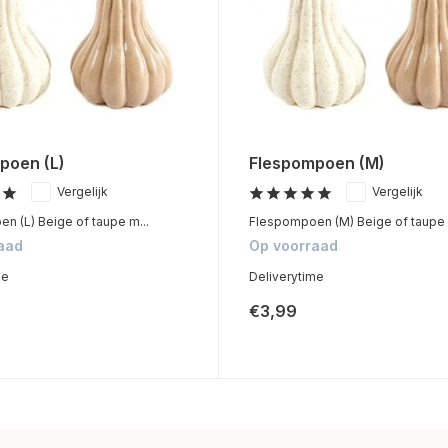
poen (L)
Flespompoen (M)
Vergelijk
Vergelijk
n (L) Beige of taupe m...
Flespompoen (M) Beige of taupe 
aad
Op voorraad
me
Deliverytime
€3,99