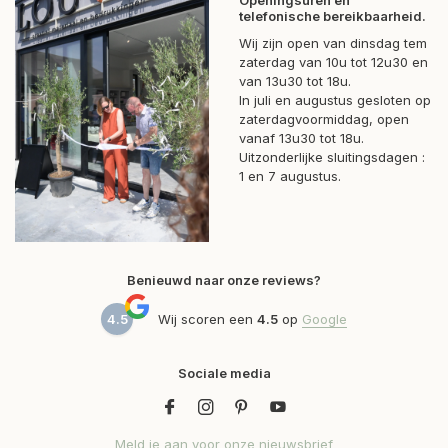
Openingsuren en
telefonische bereikbaarheid.
Wij zijn open van dinsdag tem
zaterdag van 10u tot 12u30 en
van 13u30 tot 18u.
In juli en augustus gesloten op
zaterdagvoormiddag, open
vanaf 13u30 tot 18u.
Uitzonderlijke sluitingsdagen :
1 en 7 augustus.
Benieuwd naar onze reviews?
4.5
Wij scoren een
4.5
op
Google
Sociale media
Meld je aan voor onze nieuwsbrief