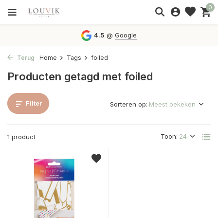
0
4.5
@
Google
Terug
Home
Tags
foiled
Producten getagd met foiled
Filter
Sorteren op:
Toon:
1 product