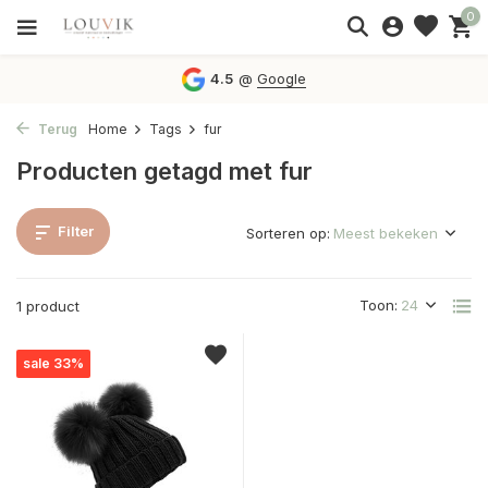
0
4.5
@
Google
Terug
Home
Tags
fur
Producten getagd met fur
Filter
Sorteren op:
Toon:
1 product
sale 33%