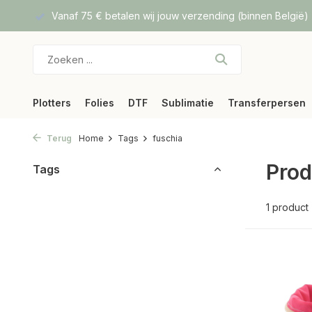
f DPD
Vanaf 75 € betalen wij jouw verzending (binnen België)
Plotters
Folies
DTF
Sublimatie
Transferpersen
Terug
Home
Tags
fuschia
Prod
Tags
1 product