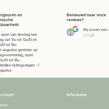
ngsuren en
Benieuwd naar onze
onische
reviews?
kbaarheid.
Wij scoren een
4.5
jn open van dinsdag tem
Google
ag van 10u tot 12u30 en
30 tot 18u.
 en augustus gesloten op
agvoormiddag, open
3u30 tot 18u.
erlijke sluitingsdagen : 1
ugustus.
account
Informatie
reren