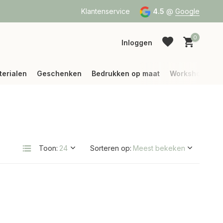
a Bpost of DPD
Vanaf 75 € betalen wij jouw verzending (binne
Klantenservice
4.5
@
Google
0
Inloggen
terialen
Geschenken
Bedrukken op maat
Workshops
Account aanmaken
Account aanmaken
Toon:
Sorteren op: