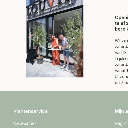
Openi
telef
berei
Wij zi
zaterd
van 13u
In juli
zaterd
vanaf 1
Uitzond
en 7 a
Klantenservice
Mijn 
Nieuwsbrief
Regist