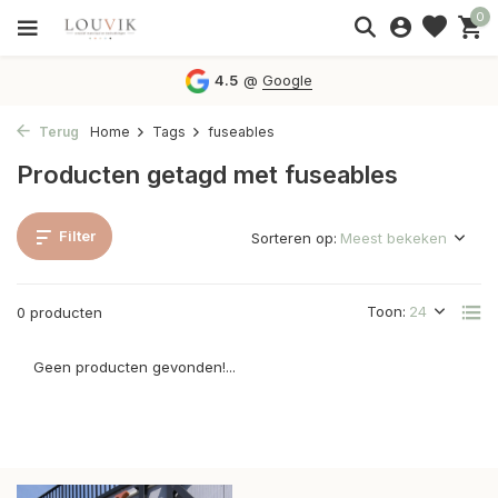
0
4.5
@
Google
Terug
Home
Tags
fuseables
Producten getagd met fuseables
Filter
Sorteren op:
Toon:
0 producten
Geen producten gevonden!...